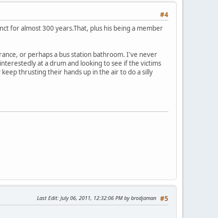
#4
inct for almost 300 years.That, plus his being a member
trance, or perhaps a bus station bathroom. I've never
terestedly at a drum and looking to see if the victims
eep thrusting their hands up in the air to do a silly
Last Edit
: July 06, 2011, 12:32:06 PM by brodjaman
#5