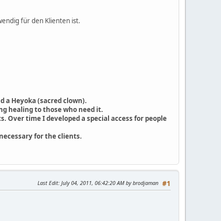
endig für den Klienten ist.
nd a Heyoka (sacred clown).
g healing to those who need it.
s. Over time I developed a special access for people
 necessary for the clients.
Last Edit
: July 04, 2011, 06:42:20 AM by brodjaman
#1