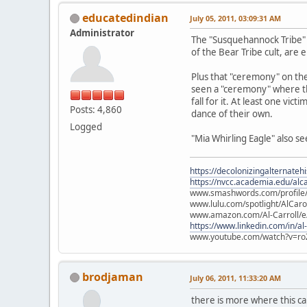
educatedindian
July 05, 2011, 03:09:31 AM
Administrator
The "Susquehannock Tribe" a
of the Bear Tribe cult, are
Plus that "ceremony" on the
seen a "ceremony" where the
fall for it. At least one vi
Posts: 4,860
dance of their own.
Logged
"Mia Whirling Eagle" also s
https://decolonizingalternateh
https://nvcc.academia.edu/alca
www.smashwords.com/profile/v
www.lulu.com/spotlight/AlCaro
www.amazon.com/Al-Carroll/
https://www.linkedin.com/in/al
www.youtube.com/watch?v=ro
brodjaman
July 06, 2011, 11:33:20 AM
there is more where this c