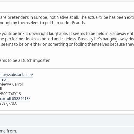
re pretenders in Europe, not Native at all. The actual tribe has been ext
 enough by themselves to put him under Frauds.
 youtube link is downright laughable. It seems to be held in a subway en
 performer looks so bored and clueless. Basically he's banging away disin
ctim seems to be on either on something or fooling themselves because they k
eems to be a Dutch imposter.
istory.substack.com/
rroll
iew/AlCarroll
ll
e/B00IZ4FY1S
-carroll-05284613/
ZL8KJKNfA
ame from.