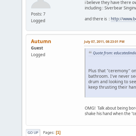
i believe they have there ow
including : Siverbear Singin
Posts: 7
and there is :
http://www.b
Logged
Autumn
July 07, 2011, 08:23:01 PM
Guest
Quote from: educatedindia
Logged
Plus that "ceremony" on
bathroom. I've never se
drum and looking to see 
keep thrusting their hand
OMG! Talk about being bore
shake his hand when the "
Pages
1
GO UP