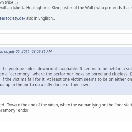
n tribe ;)
wolf an Julietta Healinghorse Klein, sister of the Wolf ( who pretends that
earsociety.de/
also in Englisch..
n on July 05, 2011, 03:09:31 AM
 the youtube link is downright laughable. It seems to be held in a s
en a "ceremony" where the performer looks so bored and clueless. Ba
if the victims fall for it. At least one victim seems to be on either
s up in the air to do a silly dance of their own.
d. Toward the end of the video, when the woman lying on the floor start
ceremony" ends!