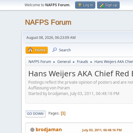
Welcome to
NAFPS Forum
.
Log in
Sign up
NAFPS Forum
August 08, 2026, 06:23:09 AM
Home
Search
NAFPS Forum
General
Frauds
Hans Weijers AKA Chie
►
►
►
Hans Weijers AKA Chief Red 
Postings reflect the private opinion of posters and are n
Auffassung von Psiram
Started by brodjaman, July 03, 2011, 06:48:16 PM
Pages
1
GO DOWN
brodjaman
July 03, 2011, 06:48:16 PM