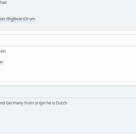
hair
user/BigBearsDrum
main
e/
 and Germany from origin he is Dutch