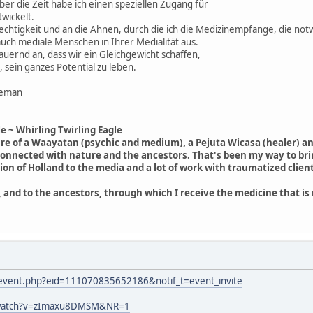
ber die Zeit habe ich einen speziellen Zugang für
wickelt.
echtigkeit und an die Ahnen, durch die ich die Medizinempfange, die notw
h auch mediale Menschen in Ihrer Medialität aus.
ernd an, dass wir ein Gleichgewicht schaffen,
 sein ganzes Potential zu leben.
leman
 ~ Whirling Twirling Eagle
ure of a Waayatan (psychic and medium), a Pejuta Wicasa (healer) a
connected with nature and the ancestors. That's been my way to brin
ion of Holland to the media and a lot of work with traumatized client
ce, and to the ancestors, through which I receive the medicine that is
event.php?eid=111070835652186&notif_t=event_invite
/watch?v=zImaxu8DMSM&NR=1