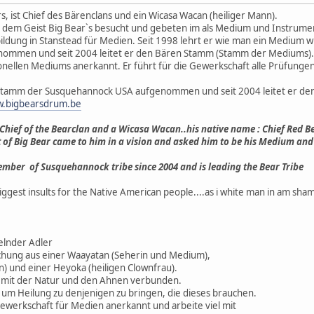
s, ist Chief des Bärenclans und ein Wicasa Wacan (heiliger Mann).
 dem Geist Big Bear`s besucht und gebeten im als Medium und Instrumen
bildung in Stanstead für Medien. Seit 1998 lehrt er wie man ein Medium 
mmen und seit 2004 leitet er den Bären Stamm (Stamm der Mediums). R
nellen Mediums anerkannt. Er führt für die Gewerkschaft alle Prüfungen 
 Stamm der Susquehannock USA aufgenommen und seit 2004 leitet er d
.bigbearsdrum.be
 Chief of the Bearclan and a Wicasa Wacan..his native name : Chief Red B
t of Big Bear came to him in a vision and asked him to be his Medium and 
ember of Susquehannock tribe since 2004 and is leading the Bear Tribe
 biggest insults for the Native American people....as i white man in am sham
elnder Adler
ischung aus einer Waayatan (Seherin und Medium),
in) und einer Heyoka (heiligen Clownfrau).
ch mit der Natur und den Ahnen verbunden.
um Heilung zu denjenigen zu bringen, die dieses brauchen.
Gewerkschaft für Medien anerkannt und arbeite viel mit