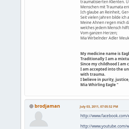
traumatisierten Klienten. Ü
Menschen mit Traumata ent
Ich glaube an Reinheit, Ger
Seit vielen Jahren bilde ic
Meine Ahnen regen mich dau
welches jedem Mensch hilft,
Vom ganzen Herzen;
Mia Wirbelnder Adler Meu
My medicine name is Eagle
Traditionally I am a mixt
Since my childhood I am 
I am accepted into the un
with trauma.
I believe in purity, justi
Mia Whirling Eagle "
brodjaman
July 03, 2011, 07:05:52 PM
http://www.facebook.com/
http://www.youtube.com