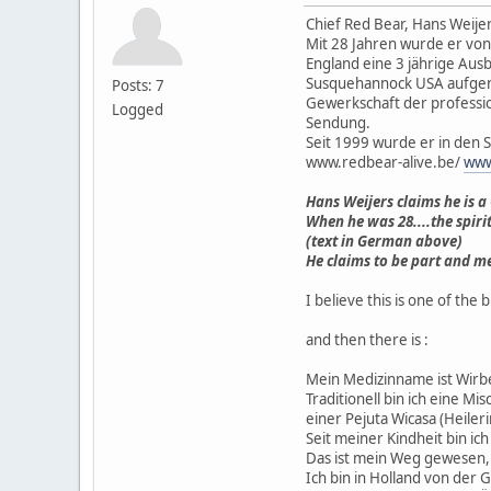
Chief Red Bear, Hans Weijer
Mit 28 Jahren wurde er von
England eine 3 jährige Aus
Susquehannock USA aufgeno
Posts: 7
Gewerkschaft der professio
Logged
Sendung.
Seit 1999 wurde er in den
www.redbear-alive.be/
www
Hans Weijers claims he is a
When he was 28....the spiri
(text in German above)
He claims to be part and m
I believe this is one of the
and then there is :
Mein Medizinname ist Wirb
Traditionell bin ich eine M
einer Pejuta Wicasa (Heiler
Seit meiner Kindheit bin i
Das ist mein Weg gewesen, 
Ich bin in Holland von der 