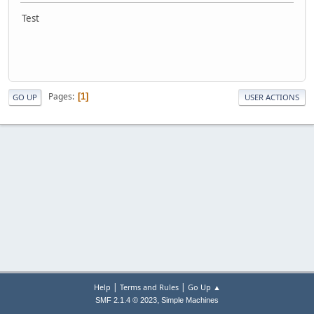
Test
Pages
1
GO UP
USER ACTIONS
|
|
Help
Terms and Rules
Go Up ▲
,
SMF 2.1.4 © 2023
Simple Machines