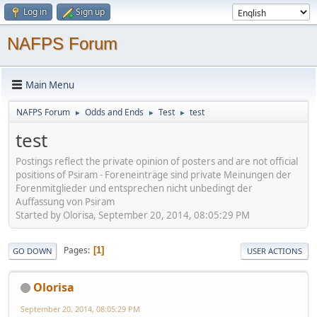
Log in
Sign up
NAFPS Forum
Main Menu
NAFPS Forum
Odds and Ends
Test
test
►
►
►
test
Postings reflect the private opinion of posters and are not official
positions of Psiram - Foreneinträge sind private Meinungen der
Forenmitglieder und entsprechen nicht unbedingt der
Auffassung von Psiram
Started by Olorisa, September 20, 2014, 08:05:29 PM
Pages
1
GO DOWN
USER ACTIONS
Olorisa
September 20, 2014, 08:05:29 PM