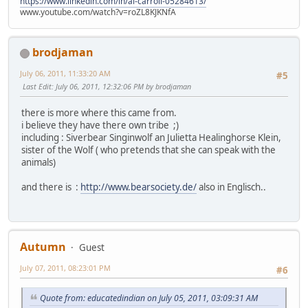
https://www.linkedin.com/in/al-carroll-05284613/
www.youtube.com/watch?v=roZL8KJKNfA
brodjaman
July 06, 2011, 11:33:20 AM
#5
Last Edit
: July 06, 2011, 12:32:06 PM by brodjaman
there is more where this came from.
i believe they have there own tribe ;)
including : Siverbear Singinwolf an Julietta Healinghorse Klein,
sister of the Wolf ( who pretends that she can speak with the
animals)
and there is :
http://www.bearsociety.de/
also in Englisch..
Autumn
Guest
July 07, 2011, 08:23:01 PM
#6
Quote from: educatedindian on July 05, 2011, 03:09:31 AM