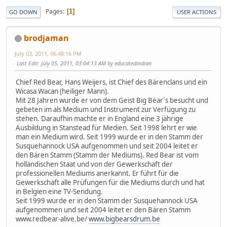
Pages
1
GO DOWN
USER ACTIONS
brodjaman
July 03, 2011, 06:48:16 PM
Last Edit
: July 05, 2011, 03:04:13 AM by educatedindian
Chief Red Bear, Hans Weijers, ist Chief des Bärenclans und ein
Wicasa Wacan (heiliger Mann).
Mit 28 Jahren wurde er von dem Geist Big Bear`s besucht und
gebeten im als Medium und Instrument zur Verfügung zu
stehen. Daraufhin machte er in England eine 3 jährige
Ausbildung in Stanstead für Medien. Seit 1998 lehrt er wie
man ein Medium wird. Seit 1999 wurde er in den Stamm der
Susquehannock USA aufgenommen und seit 2004 leitet er
den Bären Stamm (Stamm der Mediums). Red Bear ist vom
holländischen Staat und von der Gewerkschaft der
professionellen Mediums anerkannt. Er führt für die
Gewerkschaft alle Prüfungen für die Mediums durch und hat
in Belgien eine TV-Sendung.
Seit 1999 wurde er in den Stamm der Susquehannock USA
aufgenommen und seit 2004 leitet er den Bären Stamm
www.redbear-alive.be/
www.bigbearsdrum.be