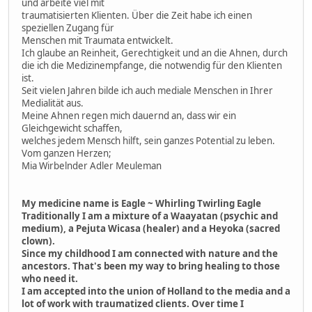
und arbeite viel mit
traumatisierten Klienten. Über die Zeit habe ich einen
speziellen Zugang für
Menschen mit Traumata entwickelt.
Ich glaube an Reinheit, Gerechtigkeit und an die Ahnen, durch
die ich die Medizinempfange, die notwendig für den Klienten
ist.
Seit vielen Jahren bilde ich auch mediale Menschen in Ihrer
Medialität aus.
Meine Ahnen regen mich dauernd an, dass wir ein
Gleichgewicht schaffen,
welches jedem Mensch hilft, sein ganzes Potential zu leben.
Vom ganzen Herzen;
Mia Wirbelnder Adler Meuleman
My medicine name is Eagle ~ Whirling Twirling Eagle
Traditionally I am a mixture of a Waayatan (psychic and
medium), a Pejuta Wicasa (healer) and a Heyoka (sacred
clown).
Since my childhood I am connected with nature and the
ancestors. That's been my way to bring healing to those
who need it.
I am accepted into the union of Holland to the media and a
lot of work with traumatized clients. Over time I