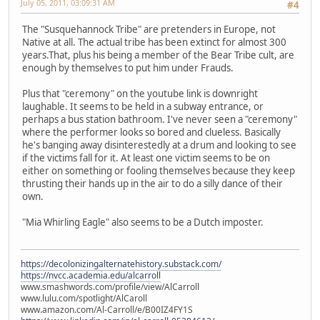
July 05, 2011, 03:09:31 AM
#4
The "Susquehannock Tribe" are pretenders in Europe, not
Native at all. The actual tribe has been extinct for almost 300
years.That, plus his being a member of the Bear Tribe cult, are
enough by themselves to put him under Frauds.
Plus that "ceremony" on the youtube link is downright
laughable. It seems to be held in a subway entrance, or
perhaps a bus station bathroom. I've never seen a "ceremony"
where the performer looks so bored and clueless. Basically
he's banging away disinterestedly at a drum and looking to see
if the victims fall for it. At least one victim seems to be on
either on something or fooling themselves because they keep
thrusting their hands up in the air to do a silly dance of their
own.
"Mia Whirling Eagle" also seems to be a Dutch imposter.
https://decolonizingalternatehistory.substack.com/
https://nvcc.academia.edu/alcarroll
www.smashwords.com/profile/view/AlCarroll
www.lulu.com/spotlight/AlCaroll
www.amazon.com/Al-Carroll/e/B00IZ4FY1S