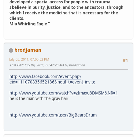
developed a special access for people with trauma.
I believe in purity, justice, and to the ancestors, through
which I receive the medicine that is necessary for the
clients.
Mia Whirling Eagle "
brodjaman
July 03, 2011, 07:05:52 PM
#1
Last Edit
: July 04, 2011, 06:42:20 AM by brodjaman
http://www.facebook.com/event.php?
eid=111070835652186&notif_t=event_invite
http://www.youtube.com/watch?v=zImaxu8DMSM&NR=1
he is the man with the gray hair
http://www.youtube.com/user/BigBearsDrum