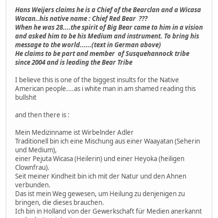
Hans Weijers claims he is a Chief of the Bearclan and a Wicasa
Wacan..his native name : Chief Red Bear ???
When he was 28....the spirit of Big Bear came to him in a vision
and asked him to be his Medium and instrument. To bring his
message to the world......(text in German above)
He claims to be part and member of Susquehannock tribe
since 2004 and is leading the Bear Tribe
I believe this is one of the biggest insults for the Native
American people....as i white man in am shamed reading this
bullshit
and then there is :
Mein Medizinname ist Wirbelnder Adler
Traditionell bin ich eine Mischung aus einer Waayatan (Seherin
und Medium),
einer Pejuta Wicasa (Heilerin) und einer Heyoka (heiligen
Clownfrau).
Seit meiner Kindheit bin ich mit der Natur und den Ahnen
verbunden.
Das ist mein Weg gewesen, um Heilung zu denjenigen zu
bringen, die dieses brauchen.
Ich bin in Holland von der Gewerkschaft für Medien anerkannt