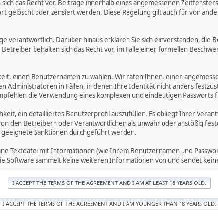
ich das Recht vor, Beiträge innerhalb eines angemessenen Zeitfensters zu
rt gelöscht oder zensiert werden. Diese Regelung gilt auch für von ande
träge verantwortlich. Darüber hinaus erklären Sie sich einverstanden, di
treiber behalten sich das Recht vor, im Falle einer formellen Beschwerd
hkeit, einen Benutzernamen zu wählen. Wir raten Ihnen, einen angemess
dministratoren in Fällen, in denen Ihre Identität nicht anders festzuste
fehlen die Verwendung eines komplexen und eindeutigen Passworts für 
hkeit, ein detailliertes Benutzerprofil auszufüllen. Es obliegt Ihrer 
von den Betreibern oder Verantwortlichen als unwahr oder anstößig fes
 geeignete Sanktionen durchgeführt werden.
eine Textdatei mit Informationen (wie Ihrem Benutzernamen und Passwort
. Die Software sammelt keine weiteren Informationen von und sendet ke