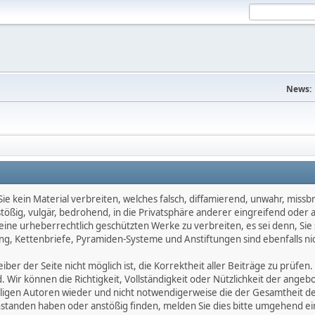
News:
e kein Material verbreiten, welches falsch, diffamierend, unwahr, missbräu
nstößig, vulgär, bedrohend, in die Privatsphäre anderer eingreifend oder
keine urheberrechtlich geschützten Werke zu verbreiten, es sei denn, Si
g, Kettenbriefe, Pyramiden-Systeme und Anstiftungen sind ebenfalls nic
ber der Seite nicht möglich ist, die Korrektheit aller Beiträge zu prüfen. 
d. Wir können die Richtigkeit, Vollständigkeit oder Nützlichkeit der ange
eiligen Autoren wieder und nicht notwendigerweise die der Gesamtheit d
eanstanden haben oder anstößig finden, melden Sie dies bitte umgehend 