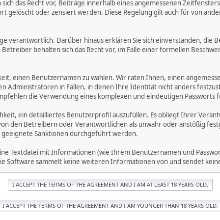
ich das Recht vor, Beiträge innerhalb eines angemessenen Zeitfensters zu
rt gelöscht oder zensiert werden. Diese Regelung gilt auch für von ande
träge verantwortlich. Darüber hinaus erklären Sie sich einverstanden, di
treiber behalten sich das Recht vor, im Falle einer formellen Beschwerd
hkeit, einen Benutzernamen zu wählen. Wir raten Ihnen, einen angemess
dministratoren in Fällen, in denen Ihre Identität nicht anders festzuste
fehlen die Verwendung eines komplexen und eindeutigen Passworts für 
hkeit, ein detailliertes Benutzerprofil auszufüllen. Es obliegt Ihrer 
von den Betreibern oder Verantwortlichen als unwahr oder anstößig fes
 geeignete Sanktionen durchgeführt werden.
eine Textdatei mit Informationen (wie Ihrem Benutzernamen und Passwort
. Die Software sammelt keine weiteren Informationen von und sendet ke