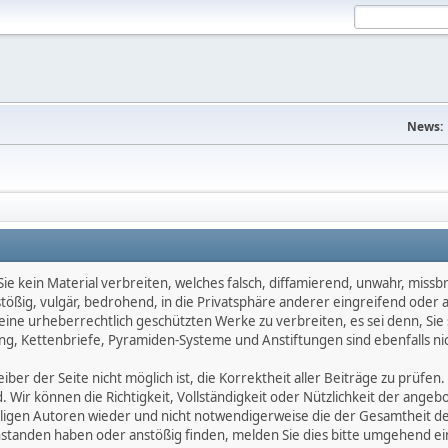
News:
e kein Material verbreiten, welches falsch, diffamierend, unwahr, missbräu
nstößig, vulgär, bedrohend, in die Privatsphäre anderer eingreifend oder
keine urheberrechtlich geschützten Werke zu verbreiten, es sei denn, Si
g, Kettenbriefe, Pyramiden-Systeme und Anstiftungen sind ebenfalls nic
ber der Seite nicht möglich ist, die Korrektheit aller Beiträge zu prüfen. 
d. Wir können die Richtigkeit, Vollständigkeit oder Nützlichkeit der ange
eiligen Autoren wieder und nicht notwendigerweise die der Gesamtheit d
eanstanden haben oder anstößig finden, melden Sie dies bitte umgehend 