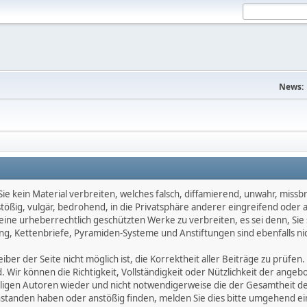
News:
e kein Material verbreiten, welches falsch, diffamierend, unwahr, missbräu
nstößig, vulgär, bedrohend, in die Privatsphäre anderer eingreifend oder
keine urheberrechtlich geschützten Werke zu verbreiten, es sei denn, Si
g, Kettenbriefe, Pyramiden-Systeme und Anstiftungen sind ebenfalls nic
ber der Seite nicht möglich ist, die Korrektheit aller Beiträge zu prüfen. 
d. Wir können die Richtigkeit, Vollständigkeit oder Nützlichkeit der ange
eiligen Autoren wieder und nicht notwendigerweise die der Gesamtheit d
eanstanden haben oder anstößig finden, melden Sie dies bitte umgehend 