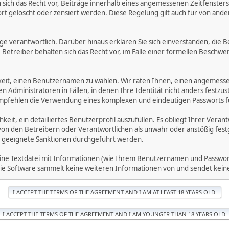
ich das Recht vor, Beiträge innerhalb eines angemessenen Zeitfensters zu
rt gelöscht oder zensiert werden. Diese Regelung gilt auch für von ande
träge verantwortlich. Darüber hinaus erklären Sie sich einverstanden, di
treiber behalten sich das Recht vor, im Falle einer formellen Beschwerd
hkeit, einen Benutzernamen zu wählen. Wir raten Ihnen, einen angemess
dministratoren in Fällen, in denen Ihre Identität nicht anders festzuste
fehlen die Verwendung eines komplexen und eindeutigen Passworts für 
hkeit, ein detailliertes Benutzerprofil auszufüllen. Es obliegt Ihrer 
von den Betreibern oder Verantwortlichen als unwahr oder anstößig fes
 geeignete Sanktionen durchgeführt werden.
eine Textdatei mit Informationen (wie Ihrem Benutzernamen und Passwort
. Die Software sammelt keine weiteren Informationen von und sendet ke