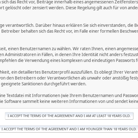
ich das Recht vor, Beiträge innerhalb eines angemessenen Zeitfensters zu
rt gelöscht oder zensiert werden. Diese Regelung gilt auch für von ande
träge verantwortlich. Darüber hinaus erklären Sie sich einverstanden, di
treiber behalten sich das Recht vor, im Falle einer formellen Beschwerd
hkeit, einen Benutzernamen zu wählen. Wir raten Ihnen, einen angemess
dministratoren in Fällen, in denen Ihre Identität nicht anders festzuste
fehlen die Verwendung eines komplexen und eindeutigen Passworts für 
hkeit, ein detailliertes Benutzerprofil auszufüllen. Es obliegt Ihrer 
von den Betreibern oder Verantwortlichen als unwahr oder anstößig fes
 geeignete Sanktionen durchgeführt werden.
eine Textdatei mit Informationen (wie Ihrem Benutzernamen und Passwort
. Die Software sammelt keine weiteren Informationen von und sendet ke