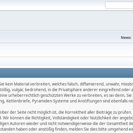
News:
e kein Material verbreiten, welches falsch, diffamierend, unwahr, missbräu
nstößig, vulgär, bedrohend, in die Privatsphäre anderer eingreifend oder
keine urheberrechtlich geschützten Werke zu verbreiten, es sei denn, Si
g, Kettenbriefe, Pyramiden-Systeme und Anstiftungen sind ebenfalls nic
ber der Seite nicht möglich ist, die Korrektheit aller Beiträge zu prüfen. 
d. Wir können die Richtigkeit, Vollständigkeit oder Nützlichkeit der ange
eiligen Autoren wieder und nicht notwendigerweise die der Gesamtheit d
eanstanden haben oder anstößig finden, melden Sie dies bitte umgehend 