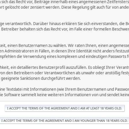
ich das Recht vor, Beiträge innerhalb eines angemessenen Zeitfensters zu
rt gelöscht oder zensiert werden. Diese Regelung gilt auch für von ande
träge verantwortlich. Darüber hinaus erklären Sie sich einverstanden, di
treiber behalten sich das Recht vor, im Falle einer formellen Beschwerd
hkeit, einen Benutzernamen zu wählen. Wir raten Ihnen, einen angemess
dministratoren in Fällen, in denen Ihre Identität nicht anders festzuste
fehlen die Verwendung eines komplexen und eindeutigen Passworts für 
hkeit, ein detailliertes Benutzerprofil auszufüllen. Es obliegt Ihrer 
von den Betreibern oder Verantwortlichen als unwahr oder anstößig fes
 geeignete Sanktionen durchgeführt werden.
eine Textdatei mit Informationen (wie Ihrem Benutzernamen und Passwort
. Die Software sammelt keine weiteren Informationen von und sendet ke