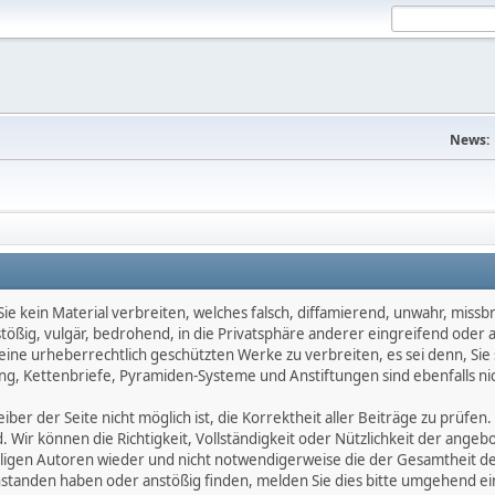
News:
e kein Material verbreiten, welches falsch, diffamierend, unwahr, missbräu
nstößig, vulgär, bedrohend, in die Privatsphäre anderer eingreifend oder
keine urheberrechtlich geschützten Werke zu verbreiten, es sei denn, Si
g, Kettenbriefe, Pyramiden-Systeme und Anstiftungen sind ebenfalls nic
ber der Seite nicht möglich ist, die Korrektheit aller Beiträge zu prüfen. 
d. Wir können die Richtigkeit, Vollständigkeit oder Nützlichkeit der ange
eiligen Autoren wieder und nicht notwendigerweise die der Gesamtheit d
eanstanden haben oder anstößig finden, melden Sie dies bitte umgehend 