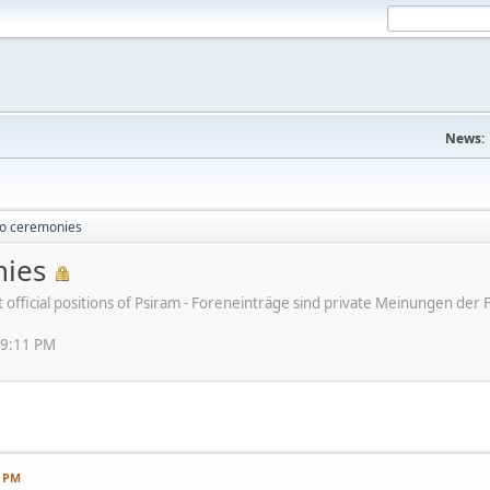
News:
o ceremonies
ies
ot official positions of Psiram - Foreneinträge sind private Meinungen d
49:11 PM
1 PM