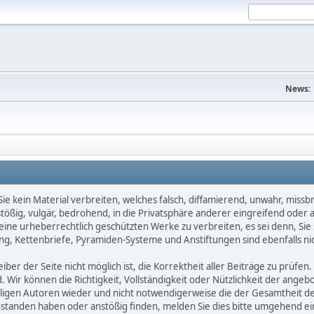
News:
e kein Material verbreiten, welches falsch, diffamierend, unwahr, missbräu
nstößig, vulgär, bedrohend, in die Privatsphäre anderer eingreifend oder
keine urheberrechtlich geschützten Werke zu verbreiten, es sei denn, Si
g, Kettenbriefe, Pyramiden-Systeme und Anstiftungen sind ebenfalls nic
ber der Seite nicht möglich ist, die Korrektheit aller Beiträge zu prüfen. 
d. Wir können die Richtigkeit, Vollständigkeit oder Nützlichkeit der ange
eiligen Autoren wieder und nicht notwendigerweise die der Gesamtheit d
eanstanden haben oder anstößig finden, melden Sie dies bitte umgehend 