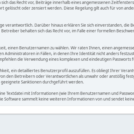
ich das Recht vor, Beiträge innerhalb eines angemessenen Zeitfensters zu
rt gelöscht oder zensiert werden. Diese Regelung gilt auch für von ande
träge verantwortlich. Darüber hinaus erklären Sie sich einverstanden, di
treiber behalten sich das Recht vor, im Falle einer formellen Beschwerd
hkeit, einen Benutzernamen zu wählen. Wir raten Ihnen, einen angemess
dministratoren in Fällen, in denen Ihre Identität nicht anders festzuste
fehlen die Verwendung eines komplexen und eindeutigen Passworts für 
hkeit, ein detailliertes Benutzerprofil auszufüllen. Es obliegt Ihrer 
von den Betreibern oder Verantwortlichen als unwahr oder anstößig fes
 geeignete Sanktionen durchgeführt werden.
eine Textdatei mit Informationen (wie Ihrem Benutzernamen und Passwort
. Die Software sammelt keine weiteren Informationen von und sendet ke