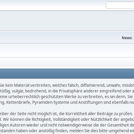
News:
e kein Material verbreiten, welches falsch, diffamierend, unwahr, missbräu
nstößig, vulgär, bedrohend, in die Privatsphäre anderer eingreifend oder
keine urheberrechtlich geschützten Werke zu verbreiten, es sei denn, Si
g, Kettenbriefe, Pyramiden-Systeme und Anstiftungen sind ebenfalls nic
ber der Seite nicht möglich ist, die Korrektheit aller Beiträge zu prüfen. 
d. Wir können die Richtigkeit, Vollständigkeit oder Nützlichkeit der ange
eiligen Autoren wieder und nicht notwendigerweise die der Gesamtheit d
eanstanden haben oder anstößig finden, melden Sie dies bitte umgehend 