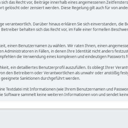
ich das Recht vor, Beiträge innerhalb eines angemessenen Zeitfensters zu
rt gelöscht oder zensiert werden. Diese Regelung gilt auch für von ande
träge verantwortlich. Darüber hinaus erklären Sie sich einverstanden, di
treiber behalten sich das Recht vor, im Falle einer formellen Beschwerd
hkeit, einen Benutzernamen zu wählen. Wir raten Ihnen, einen angemess
dministratoren in Fällen, in denen Ihre Identität nicht anders festzuste
fehlen die Verwendung eines komplexen und eindeutigen Passworts für 
hkeit, ein detailliertes Benutzerprofil auszufüllen. Es obliegt Ihrer 
von den Betreibern oder Verantwortlichen als unwahr oder anstößig fes
 geeignete Sanktionen durchgeführt werden.
eine Textdatei mit Informationen (wie Ihrem Benutzernamen und Passwort
. Die Software sammelt keine weiteren Informationen von und sendet ke