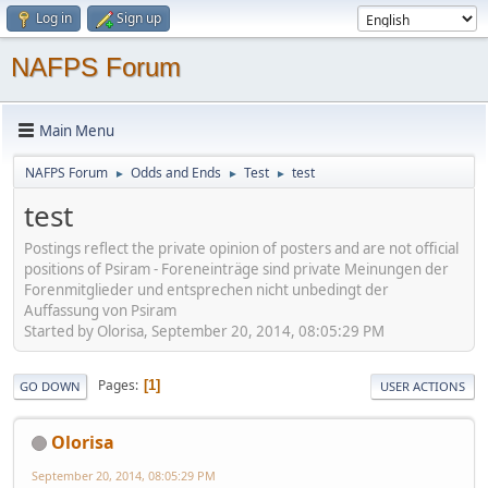
Log in
Sign up
NAFPS Forum
Main Menu
NAFPS Forum
Odds and Ends
Test
test
►
►
►
test
Postings reflect the private opinion of posters and are not official
positions of Psiram - Foreneinträge sind private Meinungen der
Forenmitglieder und entsprechen nicht unbedingt der
Auffassung von Psiram
Started by Olorisa, September 20, 2014, 08:05:29 PM
Pages
1
GO DOWN
USER ACTIONS
Olorisa
September 20, 2014, 08:05:29 PM