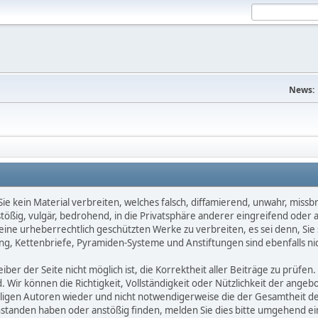
News:
e kein Material verbreiten, welches falsch, diffamierend, unwahr, missbräu
nstößig, vulgär, bedrohend, in die Privatsphäre anderer eingreifend oder
keine urheberrechtlich geschützten Werke zu verbreiten, es sei denn, Si
g, Kettenbriefe, Pyramiden-Systeme und Anstiftungen sind ebenfalls nic
ber der Seite nicht möglich ist, die Korrektheit aller Beiträge zu prüfen. 
d. Wir können die Richtigkeit, Vollständigkeit oder Nützlichkeit der ange
eiligen Autoren wieder und nicht notwendigerweise die der Gesamtheit d
eanstanden haben oder anstößig finden, melden Sie dies bitte umgehend 