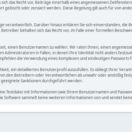
ich das Recht vor, Beiträge innerhalb eines angemessenen Zeitfensters zu
rt gelöscht oder zensiert werden. Diese Regelung gilt auch für von ande
träge verantwortlich. Darüber hinaus erklären Sie sich einverstanden, di
treiber behalten sich das Recht vor, im Falle einer formellen Beschwerd
hkeit, einen Benutzernamen zu wählen. Wir raten Ihnen, einen angemess
dministratoren in Fällen, in denen Ihre Identität nicht anders festzuste
fehlen die Verwendung eines komplexen und eindeutigen Passworts für 
hkeit, ein detailliertes Benutzerprofil auszufüllen. Es obliegt Ihrer 
von den Betreibern oder Verantwortlichen als unwahr oder anstößig fes
 geeignete Sanktionen durchgeführt werden.
eine Textdatei mit Informationen (wie Ihrem Benutzernamen und Passwort
. Die Software sammelt keine weiteren Informationen von und sendet ke