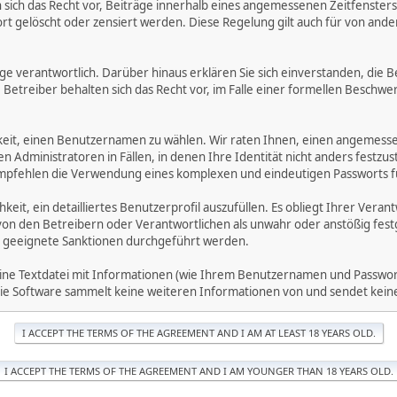
ich das Recht vor, Beiträge innerhalb eines angemessenen Zeitfensters zu
rt gelöscht oder zensiert werden. Diese Regelung gilt auch für von ande
träge verantwortlich. Darüber hinaus erklären Sie sich einverstanden, di
treiber behalten sich das Recht vor, im Falle einer formellen Beschwerd
hkeit, einen Benutzernamen zu wählen. Wir raten Ihnen, einen angemess
dministratoren in Fällen, in denen Ihre Identität nicht anders festzuste
fehlen die Verwendung eines komplexen und eindeutigen Passworts für 
hkeit, ein detailliertes Benutzerprofil auszufüllen. Es obliegt Ihrer 
von den Betreibern oder Verantwortlichen als unwahr oder anstößig fes
 geeignete Sanktionen durchgeführt werden.
eine Textdatei mit Informationen (wie Ihrem Benutzernamen und Passwort
. Die Software sammelt keine weiteren Informationen von und sendet ke