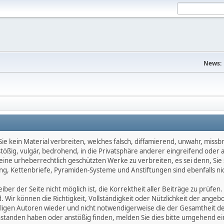
News:
e kein Material verbreiten, welches falsch, diffamierend, unwahr, missbräu
nstößig, vulgär, bedrohend, in die Privatsphäre anderer eingreifend oder
keine urheberrechtlich geschützten Werke zu verbreiten, es sei denn, Si
g, Kettenbriefe, Pyramiden-Systeme und Anstiftungen sind ebenfalls nic
ber der Seite nicht möglich ist, die Korrektheit aller Beiträge zu prüfen. 
d. Wir können die Richtigkeit, Vollständigkeit oder Nützlichkeit der ange
eiligen Autoren wieder und nicht notwendigerweise die der Gesamtheit d
eanstanden haben oder anstößig finden, melden Sie dies bitte umgehend 