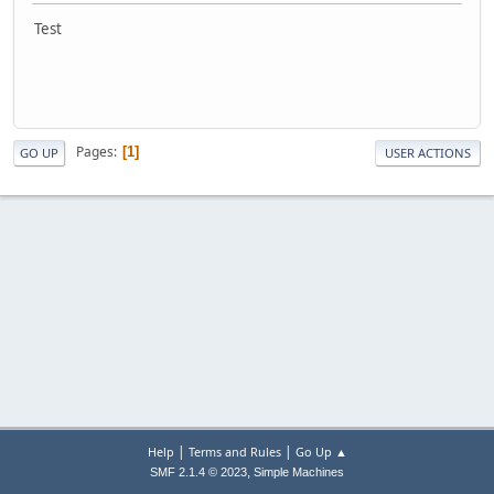
Test
Pages
1
GO UP
USER ACTIONS
|
|
Help
Terms and Rules
Go Up ▲
,
SMF 2.1.4 © 2023
Simple Machines