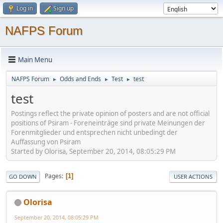
Log in
Sign up
NAFPS Forum
Main Menu
NAFPS Forum
Odds and Ends
Test
test
►
►
►
test
Postings reflect the private opinion of posters and are not official
positions of Psiram - Foreneinträge sind private Meinungen der
Forenmitglieder und entsprechen nicht unbedingt der
Auffassung von Psiram
Started by Olorisa, September 20, 2014, 08:05:29 PM
Pages
1
GO DOWN
USER ACTIONS
Olorisa
September 20, 2014, 08:05:29 PM