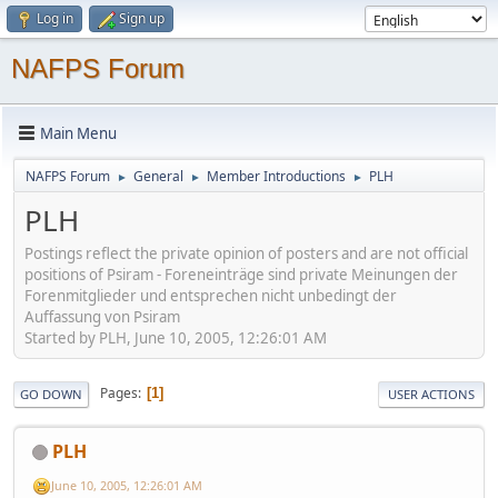
Log in
Sign up
NAFPS Forum
Main Menu
NAFPS Forum
General
Member Introductions
PLH
►
►
►
PLH
Postings reflect the private opinion of posters and are not official
positions of Psiram - Foreneinträge sind private Meinungen der
Forenmitglieder und entsprechen nicht unbedingt der
Auffassung von Psiram
Started by PLH, June 10, 2005, 12:26:01 AM
Pages
1
GO DOWN
USER ACTIONS
PLH
June 10, 2005, 12:26:01 AM