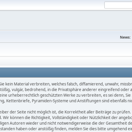
News:
e kein Material verbreiten, welches falsch, diffamierend, unwahr, missbräu
nstößig, vulgär, bedrohend, in die Privatsphäre anderer eingreifend oder
keine urheberrechtlich geschützten Werke zu verbreiten, es sei denn, Si
g, Kettenbriefe, Pyramiden-Systeme und Anstiftungen sind ebenfalls nic
ber der Seite nicht möglich ist, die Korrektheit aller Beiträge zu prüfen. 
d. Wir können die Richtigkeit, Vollständigkeit oder Nützlichkeit der ange
eiligen Autoren wieder und nicht notwendigerweise die der Gesamtheit d
eanstanden haben oder anstößig finden, melden Sie dies bitte umgehend 