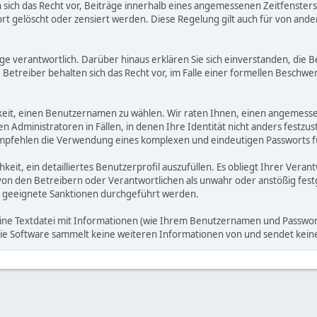
ich das Recht vor, Beiträge innerhalb eines angemessenen Zeitfensters zu
rt gelöscht oder zensiert werden. Diese Regelung gilt auch für von ande
träge verantwortlich. Darüber hinaus erklären Sie sich einverstanden, di
treiber behalten sich das Recht vor, im Falle einer formellen Beschwerd
hkeit, einen Benutzernamen zu wählen. Wir raten Ihnen, einen angemess
dministratoren in Fällen, in denen Ihre Identität nicht anders festzuste
fehlen die Verwendung eines komplexen und eindeutigen Passworts für 
hkeit, ein detailliertes Benutzerprofil auszufüllen. Es obliegt Ihrer 
von den Betreibern oder Verantwortlichen als unwahr oder anstößig fes
 geeignete Sanktionen durchgeführt werden.
eine Textdatei mit Informationen (wie Ihrem Benutzernamen und Passwort
. Die Software sammelt keine weiteren Informationen von und sendet ke