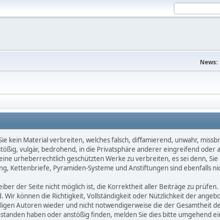
News:
e kein Material verbreiten, welches falsch, diffamierend, unwahr, missbräu
nstößig, vulgär, bedrohend, in die Privatsphäre anderer eingreifend oder
keine urheberrechtlich geschützten Werke zu verbreiten, es sei denn, Si
g, Kettenbriefe, Pyramiden-Systeme und Anstiftungen sind ebenfalls nic
ber der Seite nicht möglich ist, die Korrektheit aller Beiträge zu prüfen. 
d. Wir können die Richtigkeit, Vollständigkeit oder Nützlichkeit der ange
eiligen Autoren wieder und nicht notwendigerweise die der Gesamtheit d
eanstanden haben oder anstößig finden, melden Sie dies bitte umgehend 