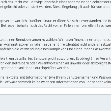
ich das Recht vor, Beiträge innerhalb eines angemessenen Zeitfensters zu
rt gelöscht oder zensiert werden. Diese Regelung gilt auch für von ande
träge verantwortlich. Darüber hinaus erklären Sie sich einverstanden, di
treiber behalten sich das Recht vor, im Falle einer formellen Beschwerd
hkeit, einen Benutzernamen zu wählen. Wir raten Ihnen, einen angemess
dministratoren in Fällen, in denen Ihre Identität nicht anders festzuste
fehlen die Verwendung eines komplexen und eindeutigen Passworts für 
hkeit, ein detailliertes Benutzerprofil auszufüllen. Es obliegt Ihrer 
von den Betreibern oder Verantwortlichen als unwahr oder anstößig fes
 geeignete Sanktionen durchgeführt werden.
eine Textdatei mit Informationen (wie Ihrem Benutzernamen und Passwort
. Die Software sammelt keine weiteren Informationen von und sendet ke