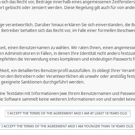
ich das Recht vor, Beiträge innerhalb eines angemessenen Zeitfensters zu
rt gelöscht oder zensiert werden. Diese Regelung gilt auch für von ande
träge verantwortlich. Darüber hinaus erklären Sie sich einverstanden, di
treiber behalten sich das Recht vor, im Falle einer formellen Beschwerd
hkeit, einen Benutzernamen zu wählen. Wir raten Ihnen, einen angemess
dministratoren in Fällen, in denen Ihre Identität nicht anders festzuste
fehlen die Verwendung eines komplexen und eindeutigen Passworts für 
hkeit, ein detailliertes Benutzerprofil auszufüllen. Es obliegt Ihrer 
von den Betreibern oder Verantwortlichen als unwahr oder anstößig fes
 geeignete Sanktionen durchgeführt werden.
eine Textdatei mit Informationen (wie Ihrem Benutzernamen und Passwort
. Die Software sammelt keine weiteren Informationen von und sendet ke