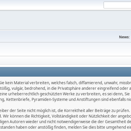
News:
e kein Material verbreiten, welches falsch, diffamierend, unwahr, missbräu
nstößig, vulgär, bedrohend, in die Privatsphäre anderer eingreifend oder
keine urheberrechtlich geschützten Werke zu verbreiten, es sei denn, Si
g, Kettenbriefe, Pyramiden-Systeme und Anstiftungen sind ebenfalls nic
ber der Seite nicht möglich ist, die Korrektheit aller Beiträge zu prüfen. 
d. Wir können die Richtigkeit, Vollständigkeit oder Nützlichkeit der ange
eiligen Autoren wieder und nicht notwendigerweise die der Gesamtheit d
eanstanden haben oder anstößig finden, melden Sie dies bitte umgehend 