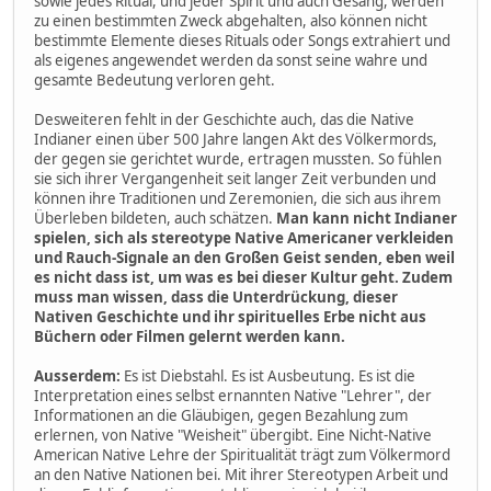
sowie jedes Ritual, und jeder Spirit und auch Gesang, werden
zu einen bestimmten Zweck abgehalten, also können nicht
bestimmte Elemente dieses Rituals oder Songs extrahiert und
als eigenes angewendet werden da sonst seine wahre und
gesamte Bedeutung verloren geht.
Desweiteren fehlt in der Geschichte auch, das die Native
Indianer einen über 500 Jahre langen Akt des Völkermords,
der gegen sie gerichtet wurde, ertragen mussten. So fühlen
sie sich ihrer Vergangenheit seit langer Zeit verbunden und
können ihre Traditionen und Zeremonien, die sich aus ihrem
Überleben bildeten, auch schätzen.
Man kann nicht Indianer
spielen, sich als stereotype Native Americaner verkleiden
und Rauch-Signale an den Großen Geist senden, eben weil
es nicht dass ist, um was es bei dieser Kultur geht. Zudem
muss man wissen, dass die Unterdrückung, dieser
Nativen Geschichte und ihr spirituelles Erbe nicht aus
Büchern oder Filmen gelernt werden kann.
Ausserdem:
Es ist Diebstahl. Es ist Ausbeutung. Es ist die
Interpretation eines selbst ernannten Native "Lehrer", der
Informationen an die Gläubigen, gegen Bezahlung zum
erlernen, von Native "Weisheit" übergibt. Eine Nicht-Native
American Native Lehre der Spiritualität trägt zum Völkermord
an den Native Nationen bei. Mit ihrer Stereotypen Arbeit und