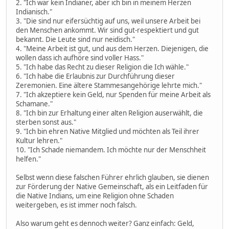
2. "Ich war kein Indianer, aber ich bin in meinem Herzen
Indianisch."
3. "Die sind nur eifersüchtig auf uns, weil unsere Arbeit bei
den Menschen ankommt. Wir sind gut-respektiert und gut
bekannt. Die Leute sind nur neidisch."
4. "Meine Arbeit ist gut, und aus dem Herzen. Diejenigen, die
wollen dass ich aufhöre sind voller Hass."
5. "Ich habe das Recht zu dieser Religion die Ich wähle."
6. "Ich habe die Erlaubnis zur Durchführung dieser
Zeremonien. Eine ältere Stammesangehörige lehrte mich."
7. "Ich akzeptiere kein Geld, nur Spenden für meine Arbeit als
Schamane."
8. "Ich bin zur Erhaltung einer alten Religion auserwählt, die
sterben sonst aus."
9. "Ich bin ehren Native Mitglied und möchten als Teil ihrer
Kultur lehren."
10. "Ich Schade niemandem. Ich möchte nur der Menschheit
helfen."
Selbst wenn diese falschen Führer ehrlich glauben, sie dienen
zur Förderung der Native Gemeinschaft, als ein Leitfaden für
die Native Indians, um eine Religion ohne Schaden
weitergeben, es ist immer noch falsch.
Also warum geht es dennoch weiter? Ganz einfach: Geld,