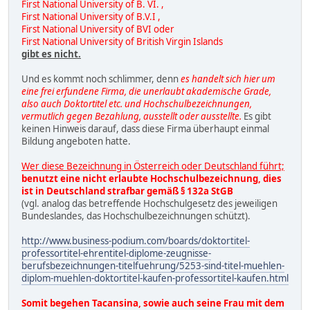
First National University of B. VI. ,
First National University of B.V.I ,
First National University of BVI oder
First National University of British Virgin Islands
gibt es nicht.
Und es kommt noch schlimmer, denn
es handelt sich hier um
eine frei erfundene Firma, die unerlaubt akademische Grade,
also auch Doktortitel etc. und Hochschulbezeichnungen,
vermutlich gegen Bezahlung, ausstellt oder ausstellte.
Es gibt
keinen Hinweis darauf, dass diese Firma überhaupt einmal
Bildung angeboten hatte.
Wer diese Bezeichnung in Österreich oder Deutschland führt;
benutzt eine nicht erlaubte Hochschulbezeichnung, dies
ist in Deutschland strafbar gemäß § 132a StGB
(vgl. analog das betreffende Hochschulgesetz des jeweiligen
Bundeslandes, das Hochschulbezeichnungen schützt).
http://www.business-podium.com/boards/doktortitel-
professortitel-ehrentitel-diplome-zeugnisse-
berufsbezeichnungen-titelfuehrung/5253-sind-titel-muehlen-
diplom-muehlen-doktortitel-kaufen-professortitel-kaufen.html
Somit begehen Tacansina, sowie auch seine Frau mit dem