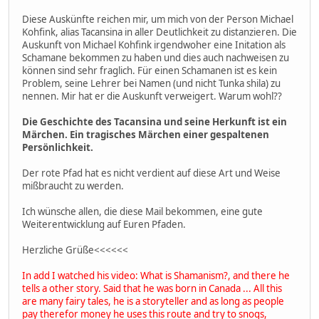
Diese Auskünfte reichen mir, um mich von der Person Michael
Kohfink, alias Tacansina in aller Deutlichkeit zu distanzieren. Die
Auskunft von Michael Kohfink irgendwoher eine Initation als
Schamane bekommen zu haben und dies auch nachweisen zu
können sind sehr fraglich. Für einen Schamanen ist es kein
Problem, seine Lehrer bei Namen (und nicht Tunka shila) zu
nennen. Mir hat er die Auskunft verweigert. Warum wohl??
Die Geschichte des Tacansina und seine Herkunft ist ein
Märchen. Ein tragisches Märchen einer gespaltenen
Persönlichkeit.
Der rote Pfad hat es nicht verdient auf diese Art und Weise
mißbraucht zu werden.
Ich wünsche allen, die diese Mail bekommen, eine gute
Weiterentwicklung auf Euren Pfaden.
Herzliche Grüße<<<<<<
In add I watched his video: What is Shamanism?, and there he
tells a other story. Said that he was born in Canada ... All this
are many fairy tales, he is a storyteller and as long as people
pay therefor money he uses this route and try to snogs,