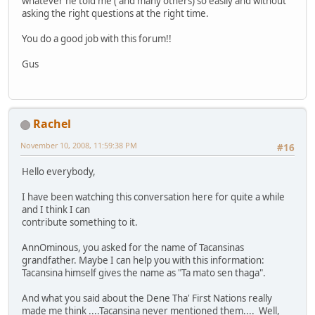
whatever he told me ( and many others) so easily and without
asking the right questions at the right time.
You do a good job with this forum!!
Gus
Rachel
November 10, 2008, 11:59:38 PM
#16
Hello everybody,
I have been watching this conversation here for quite a while
and I think I can
contribute something to it.
AnnOminous, you asked for the name of Tacansinas
grandfather. Maybe I can help you with this information:
Tacansina himself gives the name as "Ta mato sen thaga".
And what you said about the Dene Tha' First Nations really
made me think ....Tacansina never mentioned them.... Well,