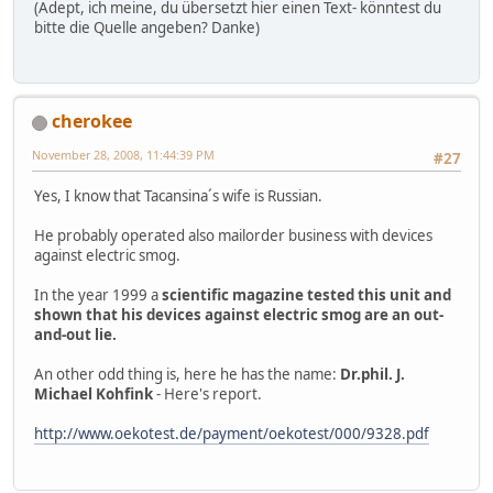
(Adept, ich meine, du übersetzt hier einen Text- könntest du
bitte die Quelle angeben? Danke)
cherokee
November 28, 2008, 11:44:39 PM
#27
Yes, I know that Tacansina´s wife is Russian.
He probably operated also mailorder business with devices
against electric smog.
In the year 1999 a
scientific magazine tested this unit and
shown that his devices against electric smog are an out-
and-out lie.
An other odd thing is, here he has the name:
Dr.phil. J.
Michael Kohfink
- Here's report.
http://www.oekotest.de/payment/oekotest/000/9328.pdf