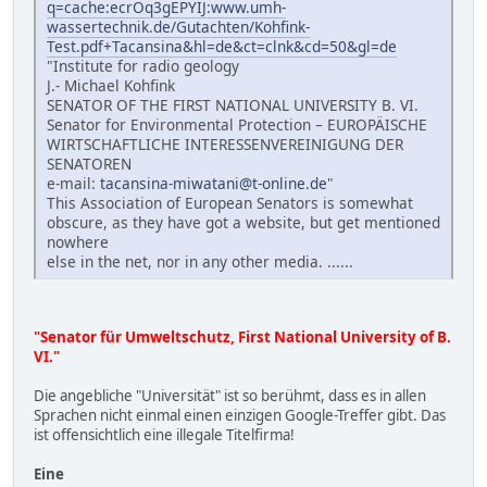
q=cache:ecrOq3gEPYIJ:www.umh-
wassertechnik.de/Gutachten/Kohfink-
Test.pdf+Tacansina&hl=de&ct=clnk&cd=50&gl=de
"Institute for radio geology
J.- Michael Kohfink
SENATOR OF THE FIRST NATIONAL UNIVERSITY B. VI.
Senator for Environmental Protection – EUROPÄISCHE
WIRTSCHAFTLICHE INTERESSENVEREINIGUNG DER
SENATOREN
e-mail:
tacansina-miwatani@t-online.de
"
This Association of European Senators is somewhat
obscure, as they have got a website, but get mentioned
nowhere
else in the net, nor in any other media. ......
"Senator für Umweltschutz, First National University of B.
VI."
Die angebliche "Universität" ist so berühmt, dass es in allen
Sprachen nicht einmal einen einzigen Google-Treffer gibt. Das
ist offensichtlich eine illegale Titelfirma!
Eine