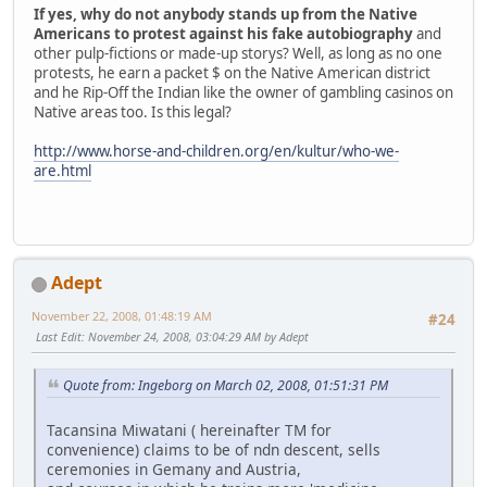
If yes, why do not anybody stands up from the Native
Americans to protest against his fake autobiography
and
other pulp-fictions or made-up storys? Well, as long as no one
protests, he earn a packet $ on the Native American district
and he Rip-Off the Indian like the owner of gambling casinos on
Native areas too. Is this legal?
http://www.horse-and-children.org/en/kultur/who-we-
are.html
Adept
November 22, 2008, 01:48:19 AM
#24
Last Edit
: November 24, 2008, 03:04:29 AM by Adept
Quote from: Ingeborg on March 02, 2008, 01:51:31 PM
Tacansina Miwatani ( hereinafter TM for
convenience) claims to be of ndn descent, sells
ceremonies in Gemany and Austria,