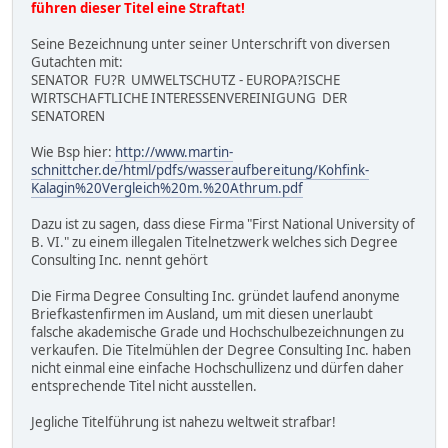
führen dieser Titel eine Straftat!
Seine Bezeichnung unter seiner Unterschrift von diversen
Gutachten mit:
SENATOR FU?R UMWELTSCHUTZ - EUROPA?ISCHE
WIRTSCHAFTLICHE INTERESSENVEREINIGUNG DER
SENATOREN
Wie Bsp hier:
http://www.martin-
schnittcher.de/html/pdfs/wasseraufbereitung/Kohfink-
Kalagin%20Vergleich%20m.%20Athrum.pdf
Dazu ist zu sagen, dass diese Firma "First National University of
B. VI." zu einem illegalen Titelnetzwerk welches sich Degree
Consulting Inc. nennt gehört
Die Firma Degree Consulting Inc. gründet laufend anonyme
Briefkastenfirmen im Ausland, um mit diesen unerlaubt
falsche akademische Grade und Hochschulbezeichnungen zu
verkaufen. Die Titelmühlen der Degree Consulting Inc. haben
nicht einmal eine einfache Hochschullizenz und dürfen daher
entsprechende Titel nicht ausstellen.
Jegliche Titelführung ist nahezu weltweit strafbar!