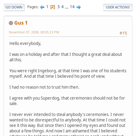
1
3
4
...
14
Pages
2
GO DOWN
USER ACTIONS
Gus 1
November 07, 2008, 08:05:23 PM
#15
Hello everybody,
I was on a holiday and after that I thought a great deal about
all this.
You were right Ingeborg, at that time I was one of his students
myself. And at that time I believed his point of view.
I had no reason not to trust him then.
I agree with you Superdog, that ceremonies should not be for
sale.
I never ever intended to steal anybody's ceremonies. I never
wanted to be disrespectful to anybody. At that time I could not
see it this way. But since then I opened my eyes and found out
about a few things. And now I am ashamed that I believed