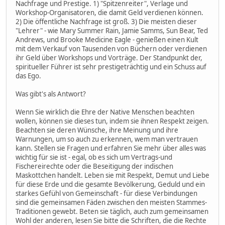
Nachfrage und Prestige. 1) "Spitzenreiter", Verlage und
Workshop-Organisatoren, die damit Geld verdienen können.
2) Die öffentliche Nachfrage ist groß. 3) Die meisten dieser
"Lehrer" - wie Mary Summer Rain, Jamie Samms, Sun Bear, Ted
Andrews, und Brooke Medicine Eagle - genießen einen Kult
mit dem Verkauf von Tausenden von Büchern oder verdienen
ihr Geld über Workshops und Vorträge. Der Standpunkt der,
spiritueller Führer ist sehr prestigeträchtig und ein Schuss auf
das Ego.
Was gibt's als Antwort?
Wenn Sie wirklich die Ehre der Native Menschen beachten
wollen, können sie dieses tun, indem sie ihnen Respekt zeigen.
Beachten sie deren Wünsche, ihre Meinung und ihre
Warnungen, um so auch zu erkennen, wem man vertrauen
kann. Stellen sie Fragen und erfahren Sie mehr über alles was
wichtig für sie ist - egal, ob es sich um Vertrags-und
Fischereirechte oder die Beseitigung der indischen
Maskottchen handelt. Leben sie mit Respekt, Demut und Liebe
für diese Erde und die gesamte Bevölkerung, Geduld und ein
starkes Gefühl von Gemeinschaft - für diese Verbindungen
sind die gemeinsamen Fäden zwischen den meisten Stammes-
Traditionen gewebt. Beten sie täglich, auch zum gemeinsamen
Wohl der anderen, lesen Sie bitte die Schriften, die die Rechte