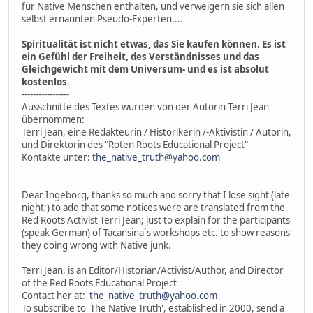
für Native Menschen enthalten, und verweigern sie sich allen
selbst ernannten Pseudo-Experten....
Spiritualität ist nicht etwas, das Sie kaufen können. Es ist
ein Gefühl der Freiheit, des Verständnisses und das
Gleichgewicht mit dem Universum- und es ist absolut
kostenlos
.
-----------------
Ausschnitte des Textes wurden von der Autorin Terri Jean
übernommen:
Terri Jean, eine Redakteurin / Historikerin /-Aktivistin / Autorin,
und Direktorin des "Roten Roots Educational Project"
Kontakte unter:
the_native_truth@yahoo.com
Dear Ingeborg, thanks so much and sorry that I lose sight (late
night;) to add that some notices were are translated from the
Red Roots Activist Terri Jean; just to explain for the participants
(speak German) of Tacansina´s workshops etc. to show reasons
they doing wrong with Native junk.
Terri Jean, is an Editor/Historian/Activist/Author, and Director
of the Red Roots Educational Project
Contact her at:
the_native_truth@yahoo.com
To subscribe to 'The Native Truth', established in 2000, send a