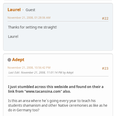
Laurel
Guest
November 21, 2008, 01:28:06 AM
#22
Thanks for setting me straight!
Laurel
Adept
November 21, 2008, 10:56:42 PM
#23
Last Edit
: November 21, 2008, 11:01:14 PM by Adept
I just stumbled across this webside and found on their a
link from "www.tacansina.com" also.
Is this an area where he´s going every year to teach his
students shamanism and other Native ceremonies as like as he
do in Germany too?