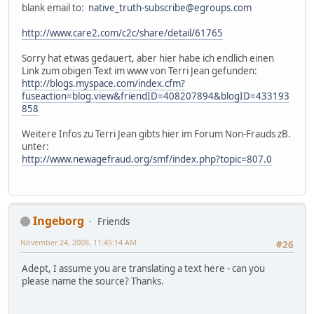
blank email to:
native_truth-subscribe@egroups.com
http://www.care2.com/c2c/share/detail/61765
Sorry hat etwas gedauert, aber hier habe ich endlich einen
Link zum obigen Text im www von Terri Jean gefunden:
http://blogs.myspace.com/index.cfm?
fuseaction=blog.view&friendID=408207894&blogID=433193
858
Weitere Infos zu Terri Jean gibts hier im Forum Non-Frauds zB.
unter:
http://www.newagefraud.org/smf/index.php?topic=807.0
Ingeborg
Friends
November 24, 2008, 11:45:14 AM
#26
Adept, I assume you are translating a text here - can you
please name the source? Thanks.