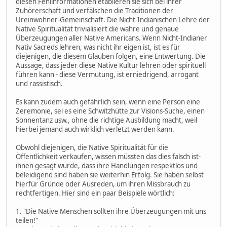
diesen Fehlinformationen etablieren sie sich bei ihrer
Zuhörerschaft und verfälschen die Traditionen der
Ureinwohner-Gemeinschaft. Die Nicht-Indianischen Lehre der
Native Spiritualität trivialisiert die wahre und genaue
Überzeugungen aller Native Americans. Wenn Nicht-Indianer
Nativ Sacreds lehren, was nicht ihr eigen ist, ist es für
diejenigen, die diesem Glauben folgen, eine Entwertung. Die
Aussage, dass jeder diese Native Kultur lehren oder spirituell
führen kann - diese Vermutung, ist erniedrigend, arrogant
und rassistisch.
Es kann zudem auch gefährlich sein, wenn eine Person eine
Zeremonie, sei es eine Schwitzhütte zur Visions-Suche, einen
Sonnentanz usw., ohne die richtige Ausbildung macht, weil
hierbei jemand auch wirklich verletzt werden kann.
Obwohl diejenigen, die Native Spiritualität für die
Öffentlichkeit verkaufen, wissen müssten das dies falsch ist-
ihnen gesagt wurde, dass ihre Handlungen respektlos und
beleidigend sind haben sie weiterhin Erfolg. Sie haben selbst
hierfür Gründe oder Ausreden, um ihren Missbrauch zu
rechtfertigen. Hier sind ein paar Beispiele wörtlich:
1. "Die Native Menschen sollten ihre Überzeugungen mit uns
teilen!"