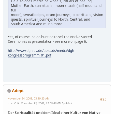
He also does medicine wheels, rituals of healing
Mother Earth, sun rituals, moon rituals (half moon and
full
moon), sweatlodges, drum journeys, pipe rituals, vision
quests, spiritual journeys to North, Central, and
South America and much more......."
Yes, of course, he go hunting to sell the Native Sacred
Ceremonies as presentation - see more on page 6:
http://www.dgh-ev.de/uploads/media/dgh-
kongressprogramm_01.pdf
Adept
November 24, 2008, 03:19:23 AM
#25
Last Edit
: November 25, 2008, 12:09:40 PM by Adept
D
er Spiritualität und dem Ideal einer Kultur von Native