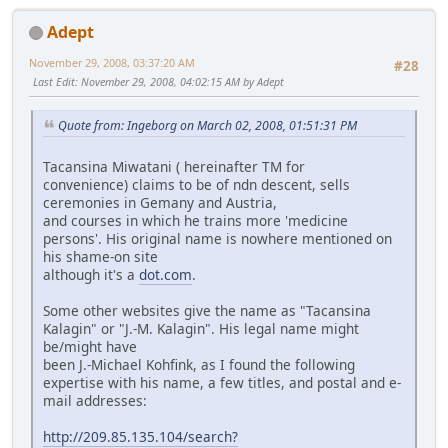
Adept
November 29, 2008, 03:37:20 AM
#28
Last Edit
: November 29, 2008, 04:02:15 AM by Adept
Quote from: Ingeborg on March 02, 2008, 01:51:31 PM
Tacansina Miwatani ( hereinafter TM for
convenience) claims to be of ndn descent, sells
ceremonies in Gemany and Austria,
and courses in which he trains more 'medicine
persons'. His original name is nowhere mentioned on
his shame-on site
although it's a
dot.com
.
Some other websites give the name as "Tacansina
Kalagin" or "J.-M. Kalagin". His legal name might
be/might have
been J.-Michael Kohfink, as I found the following
expertise with his name, a few titles, and postal and e-
mail addresses:
http://209.85.135.104/search?