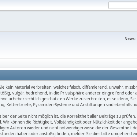
News:
e kein Material verbreiten, welches falsch, diffamierend, unwahr, missbräu
nstößig, vulgär, bedrohend, in die Privatsphäre anderer eingreifend oder
keine urheberrechtlich geschützten Werke zu verbreiten, es sei denn, Si
g, Kettenbriefe, Pyramiden-Systeme und Anstiftungen sind ebenfalls nic
ber der Seite nicht möglich ist, die Korrektheit aller Beiträge zu prüfen. 
d. Wir können die Richtigkeit, Vollständigkeit oder Nützlichkeit der ange
eiligen Autoren wieder und nicht notwendigerweise die der Gesamtheit d
eanstanden haben oder anstößig finden, melden Sie dies bitte umgehend 