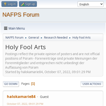
Log in
Sign up
NAFPS Forum
Main Menu
NAFPS Forum
General
Research Needed
Holy Fool Arts
►
►
►
Holy Fool Arts
Postings reflect the private opinion of posters and are not official
positions of Psiram - Foreneinträge sind private Meinungen der
Forenmitglieder und entsprechen nicht unbedingt der
Auffassung von Psiram
Started by halokamarie84, October 07, 2022, 09:01:29 PM
Pages
1
GO DOWN
USER ACTIONS
halokamarie84
Guest
October 07, 2022, 09:01:29 PM