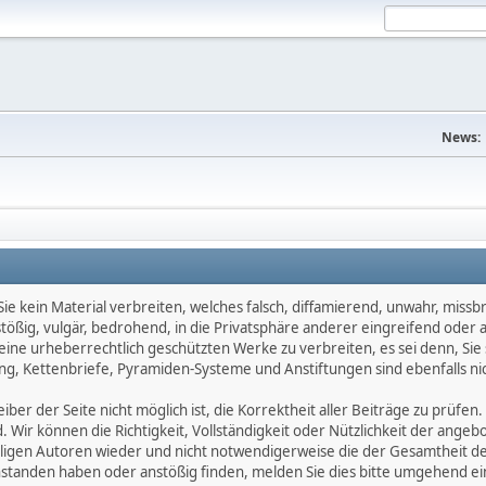
News:
e kein Material verbreiten, welches falsch, diffamierend, unwahr, missbräu
nstößig, vulgär, bedrohend, in die Privatsphäre anderer eingreifend oder
keine urheberrechtlich geschützten Werke zu verbreiten, es sei denn, Si
g, Kettenbriefe, Pyramiden-Systeme und Anstiftungen sind ebenfalls nic
ber der Seite nicht möglich ist, die Korrektheit aller Beiträge zu prüfen. 
d. Wir können die Richtigkeit, Vollständigkeit oder Nützlichkeit der ange
eiligen Autoren wieder und nicht notwendigerweise die der Gesamtheit d
eanstanden haben oder anstößig finden, melden Sie dies bitte umgehend 