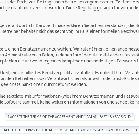
ich das Recht vor, Beiträge innerhalb eines angemessenen Zeitfensters zu
rt gelöscht oder zensiert werden. Diese Regelung gilt auch für von ande
träge verantwortlich. Darüber hinaus erklären Sie sich einverstanden, di
treiber behalten sich das Recht vor, im Falle einer formellen Beschwerd
hkeit, einen Benutzernamen zu wählen. Wir raten Ihnen, einen angemess
dministratoren in Fällen, in denen Ihre Identität nicht anders festzuste
fehlen die Verwendung eines komplexen und eindeutigen Passworts für 
hkeit, ein detailliertes Benutzerprofil auszufüllen. Es obliegt Ihrer 
von den Betreibern oder Verantwortlichen als unwahr oder anstößig fes
 geeignete Sanktionen durchgeführt werden.
eine Textdatei mit Informationen (wie Ihrem Benutzernamen und Passwort
. Die Software sammelt keine weiteren Informationen von und sendet ke