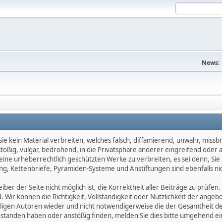
News:
e kein Material verbreiten, welches falsch, diffamierend, unwahr, missbräu
nstößig, vulgär, bedrohend, in die Privatsphäre anderer eingreifend oder
keine urheberrechtlich geschützten Werke zu verbreiten, es sei denn, Si
g, Kettenbriefe, Pyramiden-Systeme und Anstiftungen sind ebenfalls nic
ber der Seite nicht möglich ist, die Korrektheit aller Beiträge zu prüfen. 
d. Wir können die Richtigkeit, Vollständigkeit oder Nützlichkeit der ange
eiligen Autoren wieder und nicht notwendigerweise die der Gesamtheit d
eanstanden haben oder anstößig finden, melden Sie dies bitte umgehend 