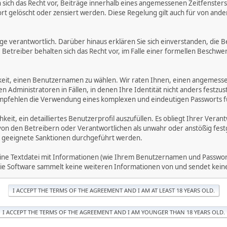
ich das Recht vor, Beiträge innerhalb eines angemessenen Zeitfensters zu
rt gelöscht oder zensiert werden. Diese Regelung gilt auch für von ande
träge verantwortlich. Darüber hinaus erklären Sie sich einverstanden, di
treiber behalten sich das Recht vor, im Falle einer formellen Beschwerd
hkeit, einen Benutzernamen zu wählen. Wir raten Ihnen, einen angemess
dministratoren in Fällen, in denen Ihre Identität nicht anders festzuste
fehlen die Verwendung eines komplexen und eindeutigen Passworts für 
hkeit, ein detailliertes Benutzerprofil auszufüllen. Es obliegt Ihrer 
von den Betreibern oder Verantwortlichen als unwahr oder anstößig fes
 geeignete Sanktionen durchgeführt werden.
eine Textdatei mit Informationen (wie Ihrem Benutzernamen und Passwort
. Die Software sammelt keine weiteren Informationen von und sendet ke