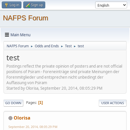
Log in
Sign up
NAFPS Forum
Main Menu
NAFPS Forum
Odds and Ends
Test
test
►
►
►
test
Postings reflect the private opinion of posters and are not official
positions of Psiram - Foreneinträge sind private Meinungen der
Forenmitglieder und entsprechen nicht unbedingt der
Auffassung von Psiram
Started by Olorisa, September 20, 2014, 08:05:29 PM
Pages
1
GO DOWN
USER ACTIONS
Olorisa
September 20, 2014, 08:05:29 PM