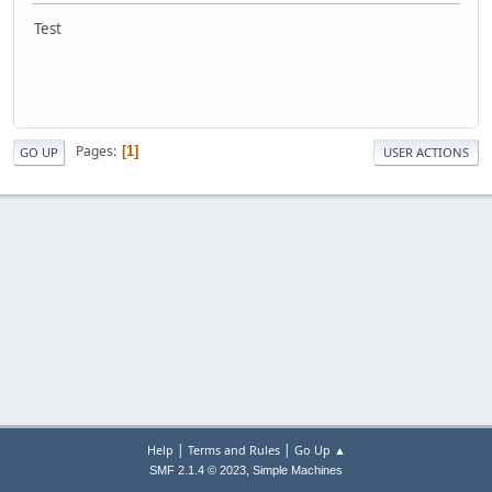
Test
Pages
1
GO UP
USER ACTIONS
|
|
Help
Terms and Rules
Go Up ▲
,
SMF 2.1.4 © 2023
Simple Machines