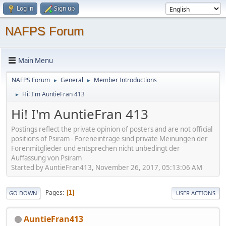
Log in
Sign up
NAFPS Forum
Main Menu
NAFPS Forum
General
Member Introductions
►
►
Hi! I'm AuntieFran 413
►
Hi! I'm AuntieFran 413
Postings reflect the private opinion of posters and are not official
positions of Psiram - Foreneinträge sind private Meinungen der
Forenmitglieder und entsprechen nicht unbedingt der
Auffassung von Psiram
Started by AuntieFran413, November 26, 2017, 05:13:06 AM
Pages
1
GO DOWN
USER ACTIONS
AuntieFran413