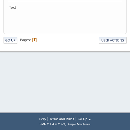
Test
Pages
1
GO UP
USER ACTIONS
|
|
Help
Terms and Rules
Go Up ▲
,
SMF 2.1.4 © 2023
Simple Machines