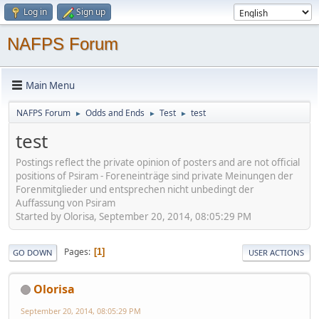
Log in
Sign up
NAFPS Forum
Main Menu
NAFPS Forum
Odds and Ends
Test
test
►
►
►
test
Postings reflect the private opinion of posters and are not official
positions of Psiram - Foreneinträge sind private Meinungen der
Forenmitglieder und entsprechen nicht unbedingt der
Auffassung von Psiram
Started by Olorisa, September 20, 2014, 08:05:29 PM
Pages
1
GO DOWN
USER ACTIONS
Olorisa
September 20, 2014, 08:05:29 PM