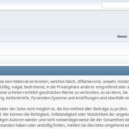
News:
e kein Material verbreiten, welches falsch, diffamierend, unwahr, missbräu
nstößig, vulgär, bedrohend, in die Privatsphäre anderer eingreifend oder
keine urheberrechtlich geschützten Werke zu verbreiten, es sei denn, Si
g, Kettenbriefe, Pyramiden-Systeme und Anstiftungen sind ebenfalls nic
ber der Seite nicht möglich ist, die Korrektheit aller Beiträge zu prüfen. 
d. Wir können die Richtigkeit, Vollständigkeit oder Nützlichkeit der ange
eiligen Autoren wieder und nicht notwendigerweise die der Gesamtheit d
eanstanden haben oder anstößig finden, melden Sie dies bitte umgehend 