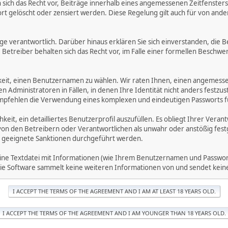
ich das Recht vor, Beiträge innerhalb eines angemessenen Zeitfensters zu
rt gelöscht oder zensiert werden. Diese Regelung gilt auch für von ande
träge verantwortlich. Darüber hinaus erklären Sie sich einverstanden, di
treiber behalten sich das Recht vor, im Falle einer formellen Beschwerd
hkeit, einen Benutzernamen zu wählen. Wir raten Ihnen, einen angemess
dministratoren in Fällen, in denen Ihre Identität nicht anders festzuste
fehlen die Verwendung eines komplexen und eindeutigen Passworts für 
hkeit, ein detailliertes Benutzerprofil auszufüllen. Es obliegt Ihrer 
von den Betreibern oder Verantwortlichen als unwahr oder anstößig fes
 geeignete Sanktionen durchgeführt werden.
eine Textdatei mit Informationen (wie Ihrem Benutzernamen und Passwort
. Die Software sammelt keine weiteren Informationen von und sendet ke