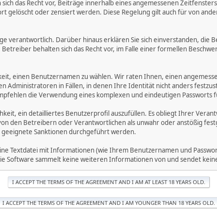
ich das Recht vor, Beiträge innerhalb eines angemessenen Zeitfensters zu
rt gelöscht oder zensiert werden. Diese Regelung gilt auch für von ande
träge verantwortlich. Darüber hinaus erklären Sie sich einverstanden, di
treiber behalten sich das Recht vor, im Falle einer formellen Beschwerd
hkeit, einen Benutzernamen zu wählen. Wir raten Ihnen, einen angemess
dministratoren in Fällen, in denen Ihre Identität nicht anders festzuste
fehlen die Verwendung eines komplexen und eindeutigen Passworts für 
hkeit, ein detailliertes Benutzerprofil auszufüllen. Es obliegt Ihrer 
von den Betreibern oder Verantwortlichen als unwahr oder anstößig fes
 geeignete Sanktionen durchgeführt werden.
eine Textdatei mit Informationen (wie Ihrem Benutzernamen und Passwort
. Die Software sammelt keine weiteren Informationen von und sendet ke