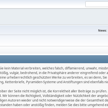
News:
e kein Material verbreiten, welches falsch, diffamierend, unwahr, missbräu
nstößig, vulgär, bedrohend, in die Privatsphäre anderer eingreifend oder
keine urheberrechtlich geschützten Werke zu verbreiten, es sei denn, Si
g, Kettenbriefe, Pyramiden-Systeme und Anstiftungen sind ebenfalls nic
ber der Seite nicht möglich ist, die Korrektheit aller Beiträge zu prüfen. 
d. Wir können die Richtigkeit, Vollständigkeit oder Nützlichkeit der ange
eiligen Autoren wieder und nicht notwendigerweise die der Gesamtheit d
eanstanden haben oder anstößig finden, melden Sie dies bitte umgehend 