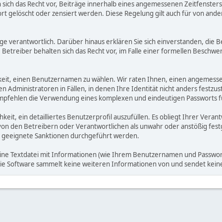
ich das Recht vor, Beiträge innerhalb eines angemessenen Zeitfensters zu
rt gelöscht oder zensiert werden. Diese Regelung gilt auch für von ande
träge verantwortlich. Darüber hinaus erklären Sie sich einverstanden, di
treiber behalten sich das Recht vor, im Falle einer formellen Beschwerd
hkeit, einen Benutzernamen zu wählen. Wir raten Ihnen, einen angemess
dministratoren in Fällen, in denen Ihre Identität nicht anders festzuste
fehlen die Verwendung eines komplexen und eindeutigen Passworts für 
hkeit, ein detailliertes Benutzerprofil auszufüllen. Es obliegt Ihrer 
von den Betreibern oder Verantwortlichen als unwahr oder anstößig fes
 geeignete Sanktionen durchgeführt werden.
eine Textdatei mit Informationen (wie Ihrem Benutzernamen und Passwort
. Die Software sammelt keine weiteren Informationen von und sendet ke