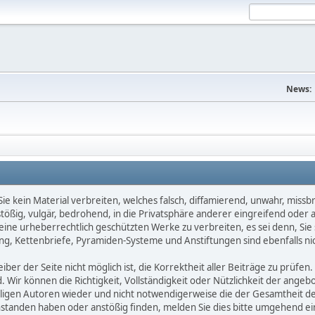
News:
e kein Material verbreiten, welches falsch, diffamierend, unwahr, missbräu
nstößig, vulgär, bedrohend, in die Privatsphäre anderer eingreifend oder
keine urheberrechtlich geschützten Werke zu verbreiten, es sei denn, Si
g, Kettenbriefe, Pyramiden-Systeme und Anstiftungen sind ebenfalls nic
ber der Seite nicht möglich ist, die Korrektheit aller Beiträge zu prüfen. 
d. Wir können die Richtigkeit, Vollständigkeit oder Nützlichkeit der ange
eiligen Autoren wieder und nicht notwendigerweise die der Gesamtheit d
eanstanden haben oder anstößig finden, melden Sie dies bitte umgehend 