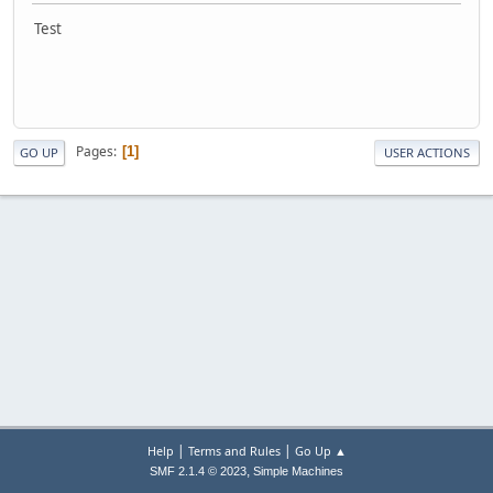
Test
Pages
1
GO UP
USER ACTIONS
|
|
Help
Terms and Rules
Go Up ▲
,
SMF 2.1.4 © 2023
Simple Machines