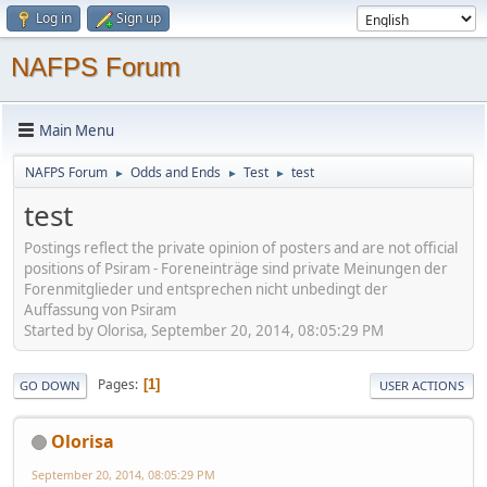
Log in
Sign up
NAFPS Forum
Main Menu
NAFPS Forum
Odds and Ends
Test
test
►
►
►
test
Postings reflect the private opinion of posters and are not official
positions of Psiram - Foreneinträge sind private Meinungen der
Forenmitglieder und entsprechen nicht unbedingt der
Auffassung von Psiram
Started by Olorisa, September 20, 2014, 08:05:29 PM
Pages
1
GO DOWN
USER ACTIONS
Olorisa
September 20, 2014, 08:05:29 PM