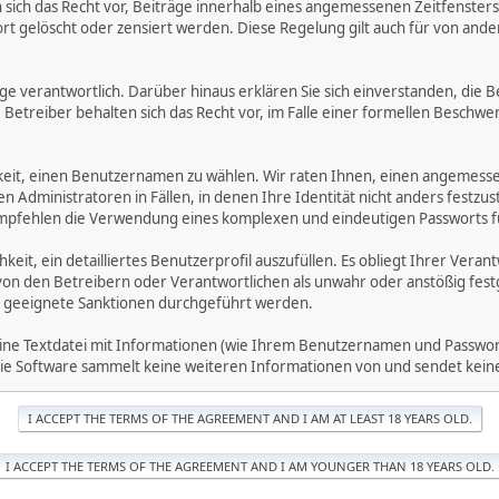
ich das Recht vor, Beiträge innerhalb eines angemessenen Zeitfensters zu
rt gelöscht oder zensiert werden. Diese Regelung gilt auch für von ande
träge verantwortlich. Darüber hinaus erklären Sie sich einverstanden, di
treiber behalten sich das Recht vor, im Falle einer formellen Beschwerd
hkeit, einen Benutzernamen zu wählen. Wir raten Ihnen, einen angemess
dministratoren in Fällen, in denen Ihre Identität nicht anders festzuste
fehlen die Verwendung eines komplexen und eindeutigen Passworts für 
hkeit, ein detailliertes Benutzerprofil auszufüllen. Es obliegt Ihrer 
von den Betreibern oder Verantwortlichen als unwahr oder anstößig fes
 geeignete Sanktionen durchgeführt werden.
eine Textdatei mit Informationen (wie Ihrem Benutzernamen und Passwort
. Die Software sammelt keine weiteren Informationen von und sendet ke