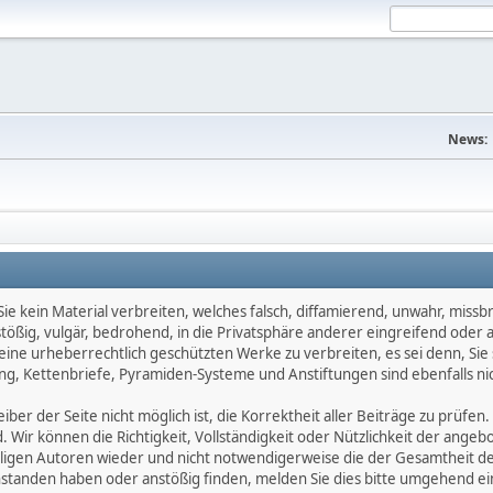
News:
e kein Material verbreiten, welches falsch, diffamierend, unwahr, missbräu
nstößig, vulgär, bedrohend, in die Privatsphäre anderer eingreifend oder
keine urheberrechtlich geschützten Werke zu verbreiten, es sei denn, Si
g, Kettenbriefe, Pyramiden-Systeme und Anstiftungen sind ebenfalls nic
ber der Seite nicht möglich ist, die Korrektheit aller Beiträge zu prüfen. 
d. Wir können die Richtigkeit, Vollständigkeit oder Nützlichkeit der ange
eiligen Autoren wieder und nicht notwendigerweise die der Gesamtheit d
eanstanden haben oder anstößig finden, melden Sie dies bitte umgehend 