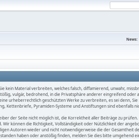
News:
e kein Material verbreiten, welches falsch, diffamierend, unwahr, missbräu
nstößig, vulgär, bedrohend, in die Privatsphäre anderer eingreifend oder
keine urheberrechtlich geschützten Werke zu verbreiten, es sei denn, Si
g, Kettenbriefe, Pyramiden-Systeme und Anstiftungen sind ebenfalls nic
ber der Seite nicht möglich ist, die Korrektheit aller Beiträge zu prüfen. 
d. Wir können die Richtigkeit, Vollständigkeit oder Nützlichkeit der ange
eiligen Autoren wieder und nicht notwendigerweise die der Gesamtheit d
eanstanden haben oder anstößig finden, melden Sie dies bitte umgehend 