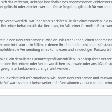
ich das Recht vor, Beiträge innerhalb eines angemessenen Zeitfensters zu
rt gelöscht oder zensiert werden. Diese Regelung gilt auch für von ande
träge verantwortlich. Darüber hinaus erklären Sie sich einverstanden, di
treiber behalten sich das Recht vor, im Falle einer formellen Beschwerd
hkeit, einen Benutzernamen zu wählen. Wir raten Ihnen, einen angemess
dministratoren in Fällen, in denen Ihre Identität nicht anders festzuste
fehlen die Verwendung eines komplexen und eindeutigen Passworts für 
hkeit, ein detailliertes Benutzerprofil auszufüllen. Es obliegt Ihrer 
von den Betreibern oder Verantwortlichen als unwahr oder anstößig fes
 geeignete Sanktionen durchgeführt werden.
eine Textdatei mit Informationen (wie Ihrem Benutzernamen und Passwort
. Die Software sammelt keine weiteren Informationen von und sendet ke