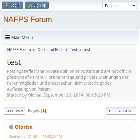
Log in
Sign up
NAFPS Forum
Main Menu
NAFPS Forum
Odds and Ends
Test
test
►
►
►
test
Postings reflect the private opinion of posters and are not official
positions of Psiram - Foreneinträge sind private Meinungen der
Forenmitglieder und entsprechen nicht unbedingt der
Auffassung von Psiram
Started by Olorisa, September 20, 2014, 08:05:29 PM
Pages
1
GO DOWN
USER ACTIONS
Olorisa
September 20, 2014, 08:05:29 PM