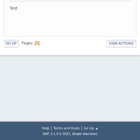
Test
Pages
1
GO UP
USER ACTIONS
|
|
Help
Terms and Rules
Go Up ▲
,
SMF 2.1.4 © 2023
Simple Machines