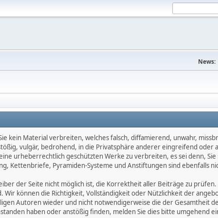
News:
e kein Material verbreiten, welches falsch, diffamierend, unwahr, missbräu
nstößig, vulgär, bedrohend, in die Privatsphäre anderer eingreifend oder
keine urheberrechtlich geschützten Werke zu verbreiten, es sei denn, Si
g, Kettenbriefe, Pyramiden-Systeme und Anstiftungen sind ebenfalls nic
ber der Seite nicht möglich ist, die Korrektheit aller Beiträge zu prüfen. 
d. Wir können die Richtigkeit, Vollständigkeit oder Nützlichkeit der ange
eiligen Autoren wieder und nicht notwendigerweise die der Gesamtheit d
eanstanden haben oder anstößig finden, melden Sie dies bitte umgehend 