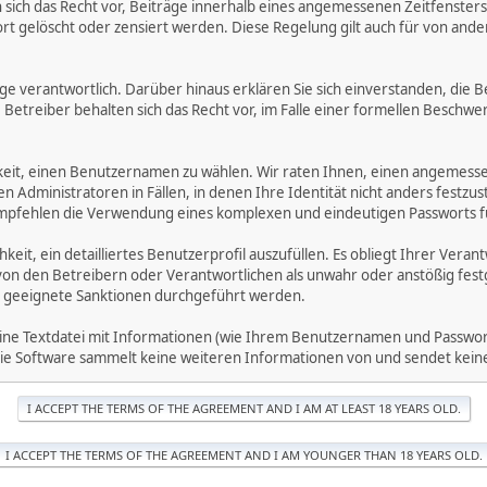
ich das Recht vor, Beiträge innerhalb eines angemessenen Zeitfensters zu
rt gelöscht oder zensiert werden. Diese Regelung gilt auch für von ande
träge verantwortlich. Darüber hinaus erklären Sie sich einverstanden, di
treiber behalten sich das Recht vor, im Falle einer formellen Beschwerd
hkeit, einen Benutzernamen zu wählen. Wir raten Ihnen, einen angemess
dministratoren in Fällen, in denen Ihre Identität nicht anders festzuste
fehlen die Verwendung eines komplexen und eindeutigen Passworts für 
hkeit, ein detailliertes Benutzerprofil auszufüllen. Es obliegt Ihrer 
von den Betreibern oder Verantwortlichen als unwahr oder anstößig fes
 geeignete Sanktionen durchgeführt werden.
eine Textdatei mit Informationen (wie Ihrem Benutzernamen und Passwort
. Die Software sammelt keine weiteren Informationen von und sendet ke