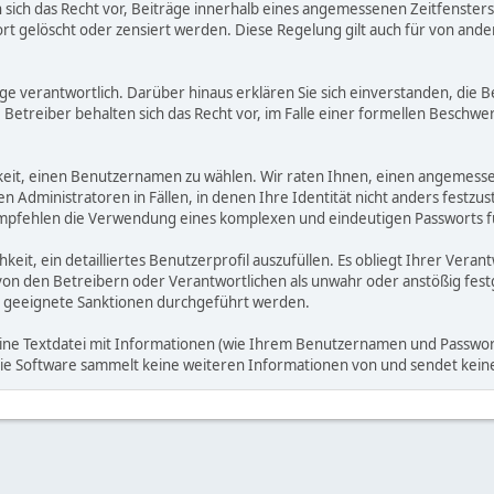
ich das Recht vor, Beiträge innerhalb eines angemessenen Zeitfensters zu
rt gelöscht oder zensiert werden. Diese Regelung gilt auch für von ande
träge verantwortlich. Darüber hinaus erklären Sie sich einverstanden, di
treiber behalten sich das Recht vor, im Falle einer formellen Beschwerd
hkeit, einen Benutzernamen zu wählen. Wir raten Ihnen, einen angemess
dministratoren in Fällen, in denen Ihre Identität nicht anders festzuste
fehlen die Verwendung eines komplexen und eindeutigen Passworts für 
hkeit, ein detailliertes Benutzerprofil auszufüllen. Es obliegt Ihrer 
von den Betreibern oder Verantwortlichen als unwahr oder anstößig fes
 geeignete Sanktionen durchgeführt werden.
eine Textdatei mit Informationen (wie Ihrem Benutzernamen und Passwort
. Die Software sammelt keine weiteren Informationen von und sendet ke