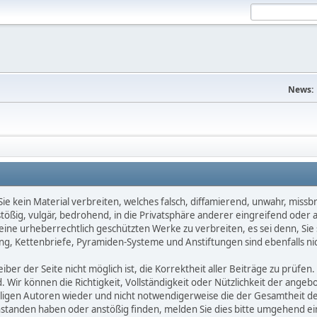
News:
e kein Material verbreiten, welches falsch, diffamierend, unwahr, missbräu
nstößig, vulgär, bedrohend, in die Privatsphäre anderer eingreifend oder
keine urheberrechtlich geschützten Werke zu verbreiten, es sei denn, Si
g, Kettenbriefe, Pyramiden-Systeme und Anstiftungen sind ebenfalls nic
ber der Seite nicht möglich ist, die Korrektheit aller Beiträge zu prüfen. 
d. Wir können die Richtigkeit, Vollständigkeit oder Nützlichkeit der ange
eiligen Autoren wieder und nicht notwendigerweise die der Gesamtheit d
eanstanden haben oder anstößig finden, melden Sie dies bitte umgehend 