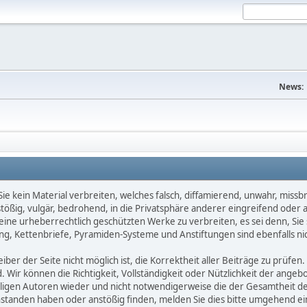
News:
e kein Material verbreiten, welches falsch, diffamierend, unwahr, missbräu
nstößig, vulgär, bedrohend, in die Privatsphäre anderer eingreifend oder
keine urheberrechtlich geschützten Werke zu verbreiten, es sei denn, Si
g, Kettenbriefe, Pyramiden-Systeme und Anstiftungen sind ebenfalls nic
ber der Seite nicht möglich ist, die Korrektheit aller Beiträge zu prüfen. 
d. Wir können die Richtigkeit, Vollständigkeit oder Nützlichkeit der ange
eiligen Autoren wieder und nicht notwendigerweise die der Gesamtheit d
eanstanden haben oder anstößig finden, melden Sie dies bitte umgehend 