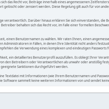
ich das Recht vor, Beiträge innerhalb eines angemessenen Zeitfensters zu
rt gelöscht oder zensiert werden. Diese Regelung gilt auch für von ande
träge verantwortlich. Darüber hinaus erklären Sie sich einverstanden, di
treiber behalten sich das Recht vor, im Falle einer formellen Beschwerd
hkeit, einen Benutzernamen zu wählen. Wir raten Ihnen, einen angemess
dministratoren in Fällen, in denen Ihre Identität nicht anders festzuste
fehlen die Verwendung eines komplexen und eindeutigen Passworts für 
hkeit, ein detailliertes Benutzerprofil auszufüllen. Es obliegt Ihrer 
von den Betreibern oder Verantwortlichen als unwahr oder anstößig fes
 geeignete Sanktionen durchgeführt werden.
eine Textdatei mit Informationen (wie Ihrem Benutzernamen und Passwort
. Die Software sammelt keine weiteren Informationen von und sendet ke