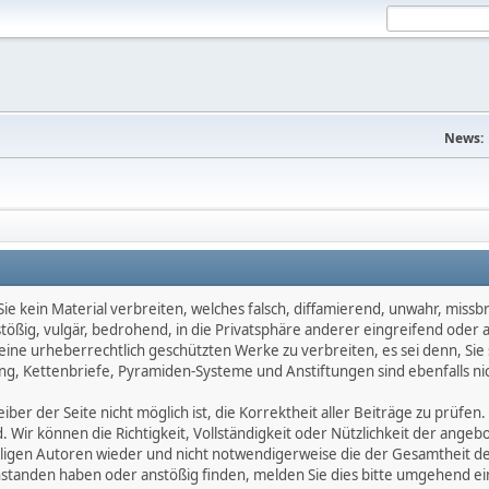
News:
e kein Material verbreiten, welches falsch, diffamierend, unwahr, missbräu
nstößig, vulgär, bedrohend, in die Privatsphäre anderer eingreifend oder
keine urheberrechtlich geschützten Werke zu verbreiten, es sei denn, Si
g, Kettenbriefe, Pyramiden-Systeme und Anstiftungen sind ebenfalls nic
ber der Seite nicht möglich ist, die Korrektheit aller Beiträge zu prüfen. 
d. Wir können die Richtigkeit, Vollständigkeit oder Nützlichkeit der ange
eiligen Autoren wieder und nicht notwendigerweise die der Gesamtheit d
eanstanden haben oder anstößig finden, melden Sie dies bitte umgehend 