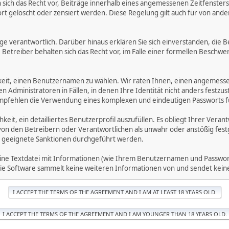
ich das Recht vor, Beiträge innerhalb eines angemessenen Zeitfensters zu
rt gelöscht oder zensiert werden. Diese Regelung gilt auch für von ande
träge verantwortlich. Darüber hinaus erklären Sie sich einverstanden, di
treiber behalten sich das Recht vor, im Falle einer formellen Beschwerd
hkeit, einen Benutzernamen zu wählen. Wir raten Ihnen, einen angemess
dministratoren in Fällen, in denen Ihre Identität nicht anders festzuste
fehlen die Verwendung eines komplexen und eindeutigen Passworts für 
hkeit, ein detailliertes Benutzerprofil auszufüllen. Es obliegt Ihrer 
von den Betreibern oder Verantwortlichen als unwahr oder anstößig fes
 geeignete Sanktionen durchgeführt werden.
eine Textdatei mit Informationen (wie Ihrem Benutzernamen und Passwort
. Die Software sammelt keine weiteren Informationen von und sendet ke