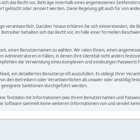
ich das Recht vor, Beiträge innerhalb eines angemessenen Zeitfensters zu
rt gelöscht oder zensiert werden. Diese Regelung gilt auch für von ande
träge verantwortlich. Darüber hinaus erklären Sie sich einverstanden, di
treiber behalten sich das Recht vor, im Falle einer formellen Beschwerd
hkeit, einen Benutzernamen zu wählen. Wir raten Ihnen, einen angemess
dministratoren in Fällen, in denen Ihre Identität nicht anders festzuste
fehlen die Verwendung eines komplexen und eindeutigen Passworts für 
hkeit, ein detailliertes Benutzerprofil auszufüllen. Es obliegt Ihrer 
von den Betreibern oder Verantwortlichen als unwahr oder anstößig fes
 geeignete Sanktionen durchgeführt werden.
eine Textdatei mit Informationen (wie Ihrem Benutzernamen und Passwort
. Die Software sammelt keine weiteren Informationen von und sendet ke