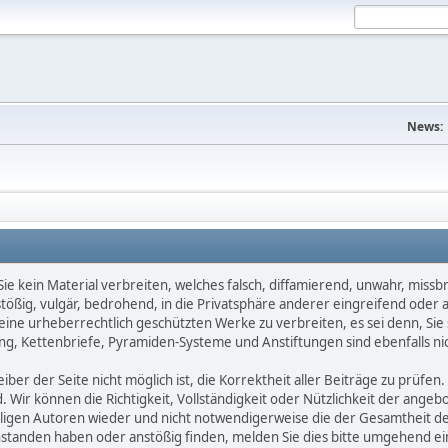
News:
e kein Material verbreiten, welches falsch, diffamierend, unwahr, missbräu
nstößig, vulgär, bedrohend, in die Privatsphäre anderer eingreifend oder
keine urheberrechtlich geschützten Werke zu verbreiten, es sei denn, Si
g, Kettenbriefe, Pyramiden-Systeme und Anstiftungen sind ebenfalls nic
ber der Seite nicht möglich ist, die Korrektheit aller Beiträge zu prüfen. 
d. Wir können die Richtigkeit, Vollständigkeit oder Nützlichkeit der ange
eiligen Autoren wieder und nicht notwendigerweise die der Gesamtheit d
eanstanden haben oder anstößig finden, melden Sie dies bitte umgehend 